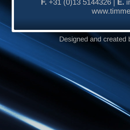
F.
+31 (0)13 5144326 |
E.
i
www.timmer
Designed and created