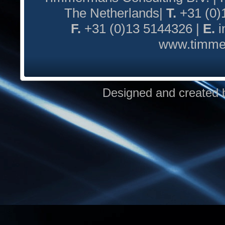
The Netherlands|
T.
+31 (0)
F.
+31 (0)13 5144326 |
E.
i
www.timmer
Designed and created