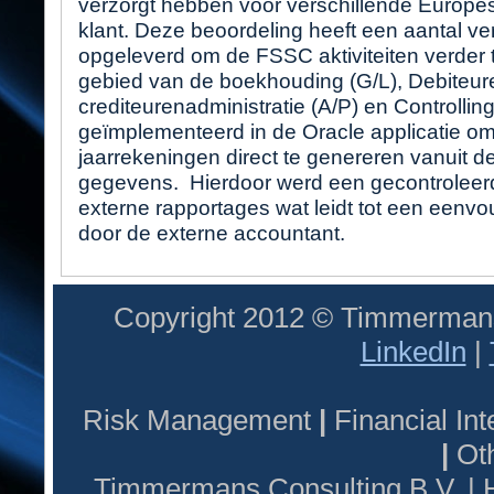
verzorgt hebben voor verschillende Europes
klant. Deze beoordeling heeft een aantal ve
opgeleverd om de FSSC aktiviteiten verder t
gebied van de boekhouding (G/L), Debiteure
crediteurenadministratie (A/P) en Controllin
geïmplementeerd in de Oracle applicatie om 
jaarrekeningen direct te genereren vanuit d
gegevens. Hierdoor werd een gecontroleerd
externe rapportages wat leidt tot een eenvo
door de externe accountant.
Copyright 2012 © Timmermans
LinkedIn
|
Risk Management
|
Financial I
|
Oth
Timmermans Consulting B.V. |