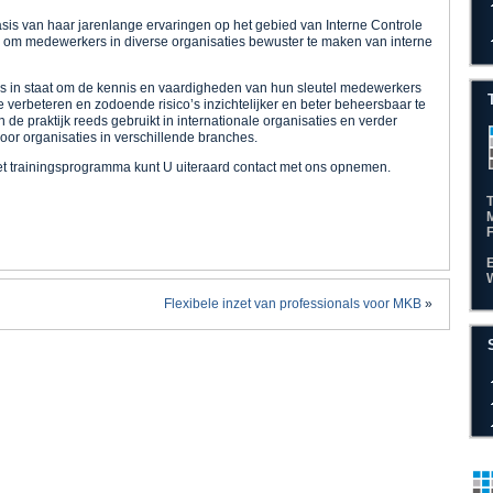
is van haar jarenlange ervaringen op het gebied van Interne Controle
 om medewerkers in diverse organisaties bewuster te maken van interne
es in staat om de kennis en vaardigheden van hun sleutel medewerkers
e verbeteren en zodoende risico’s inzichtelijker en beter beheersbaar te
de praktijk reeds gebruikt in internationale organisaties en verder
voor organisaties in verschillende branches.
het trainingsprogramma kunt U uiteraard contact met ons opnemen.
Flexibele inzet van professionals voor MKB
»