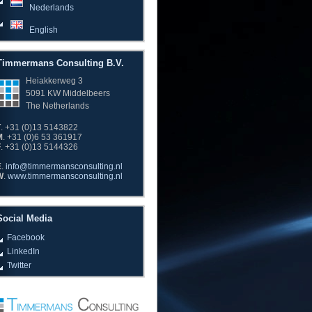
Nederlands
English
Timmermans Consulting B.V.
Heiakkerweg 3
5091 KW Middelbeers
The Netherlands
T
. +31 (0)13 5143822
M
. +31 (0)6 53 361917
F
. +31 (0)13 5144326
E
.
info@timmermansconsulting.nl
W
.
www.timmermansconsulting.nl
Social Media
Facebook
LinkedIn
Twitter