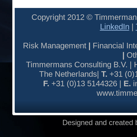
Copyright 2012 © Timmermans
LinkedIn
|
Risk Management
|
Financial I
|
Oth
Timmermans Consulting B.V. |
The Netherlands|
T.
+31 (0)
F.
+31 (0)13 5144326 |
E.
i
www.timmer
Designed and created