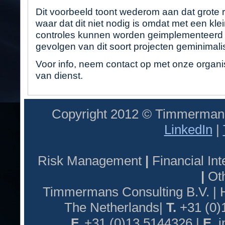
Dit voorbeeld toont wederom aan dat grote
waar dat dit niet nodig is omdat met een klei
controles kunnen worden geimplementeerd e
gevolgen van dit soort projecten geminimali
Voor info, neem contact op met onze organis
van dienst.
Copyright 2012 © Timmermans
LinkedIn
|
Risk Management
|
Financial I
|
Oth
Timmermans Consulting B.V. |
The Netherlands|
T.
+31 (0)
F.
+31 (0)13 5144326 |
E.
i